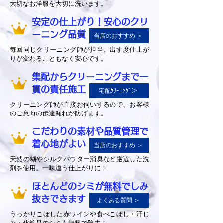
大切なお洋服を大切に洗います。
安定の仕上がり！安心のクリ
ーニング品質
当店のおすすめ ＞
毎回同じクリーニング師が担当。出す度仕上が
りが変わることもなく安心です。
集配からクリーニングまで一
貫の責任施工
宅配ｸﾘｰﾆﾝｸﾞ＞
クリーニング師が直接お伺いするので、お客様
のご意向の伝達漏れが防げます。
こだわりの素材や品質管理で
着心地がよい
当店のおすすめ ＞
天然の糊やシルクパウダー消臭など厳選した洗
剤を使用。一味違う仕上がりに！
ほとんどのシミが無料でしみ
抜きできます
よくある質問 ＞
うっかりこぼした赤ワインや食べこぼし・汗じ
み・化粧品のシミも無料で除去！