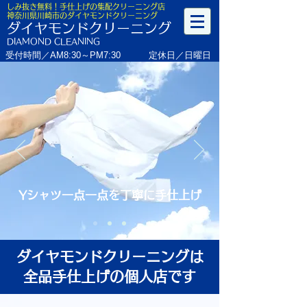
しみ抜き無料！手仕上げの集配クリーニング店
神奈川県川崎市のダイヤモンドクリーニング
ダイヤモンドクリーニング
DIAMOND CLEANING
受付時間／AM8:30～PM7:30
定休日／日曜日
Yシャツ一点一点を丁寧に手仕上げ
ダイヤモンドクリーニングは
全品手仕上げの個人店です