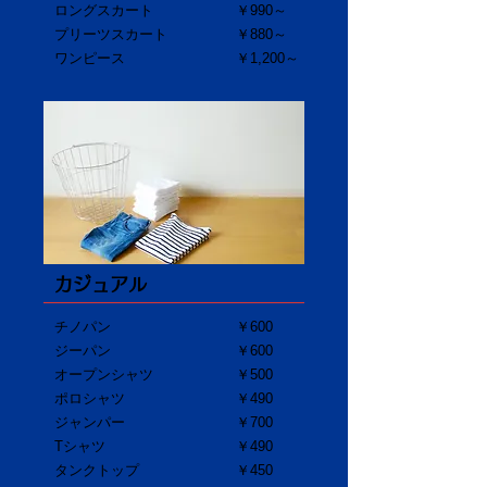
ロングスカート
￥990～
プリーツスカート
￥880～
ワンピース
​￥1,200～
カジュアル
チノパン
￥600
ジーパン
￥600
オープンシャツ
​￥500
ポロシャツ
￥490
ジャンパー
￥700
Tシャツ
￥490
タンクトップ
￥450