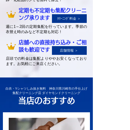
定期も不定期も集配クリーニ
ング承ります
ｸﾘｰﾆﾝｸﾞ料金 ＞
週に1～2回の定期集配を行っています。季節の
衣替え時のみなど不定期も対応！
店舗への直接持ち込み・ご相
談も歓迎です
店舗情報 ＞
店頭での料金は集配よりややお安くなっており
ます。お気軽にご来店ください。
白衣・Yシャツしみ抜き無料 神奈川県川崎市の手仕上げ
集配クリーニング店 ダイヤモンドクリーニング
当店のおすすめ