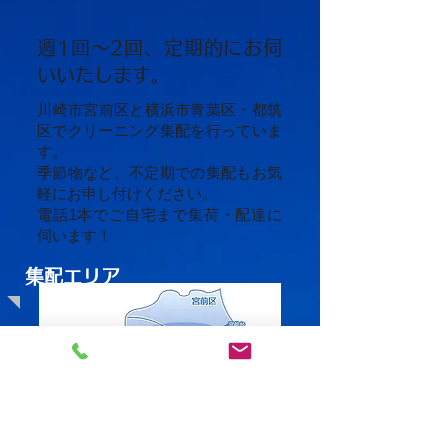
週1回～2回、定期的にお伺
いいたします。
​川崎市宮前区と横浜市青葉区・都筑
区でクリーニング集配を行っていま
す。
季節物など、不定期での集配もお気
軽にお申し付けください。
電話1本でご自宅まで集荷・配達に
伺います！
集配エリア