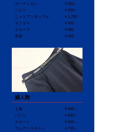
カーディガン
￥650～
ベスト
​￥550～
ニットアンサンブル
￥1,200
マフラー
￥450
スカーフ
￥880
手袋
￥550
婦人物
上着
￥800～
パンツ
￥600～
スカート
​￥600～
フレアースカート
￥700～