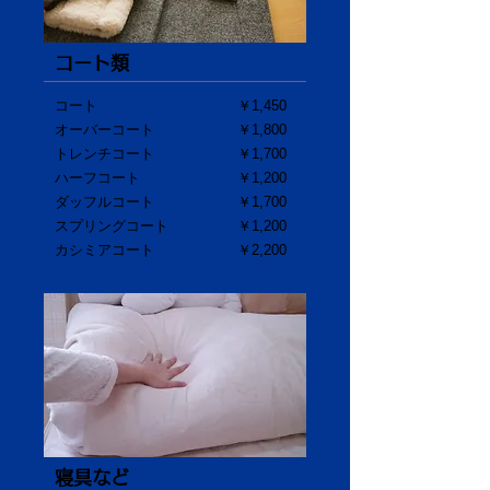
コート類
コート
￥1,450
オーバーコート
￥1,800
トレンチコート
​￥1,700
ハーフコート
￥1,200
ダッフルコート
￥1,700
スプリングコート
￥1,200
カシミアコート
￥2,200
寝具など