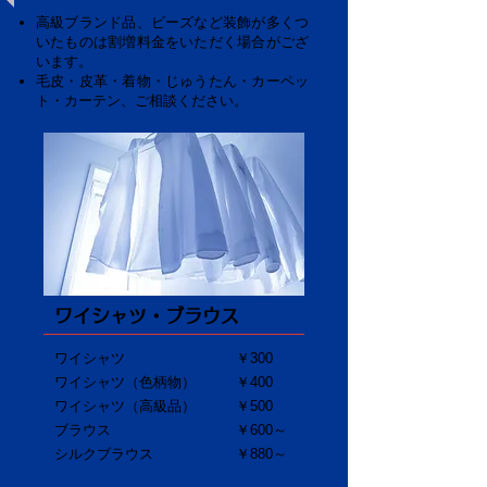
高級ブランド品、ビーズなど装飾が多くつ
いたものは割増料金をいただく場合がござ
います。
毛皮・皮革・着物・じゅうたん・カーペッ
ト・カーテン、ご相談ください。
ワイシャツ・ブラウス
ワイシャツ
￥300
ワイシャツ（色柄物）
￥400
ワイシャツ（高級品）
​￥500
ブラウス
￥600～
シルクブラウス​
￥880～