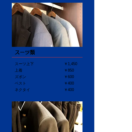
スーツ類
スーツ上下
￥1,450
上着
￥850
ズボン
​￥600
ベスト
￥400
ネクタイ
￥400