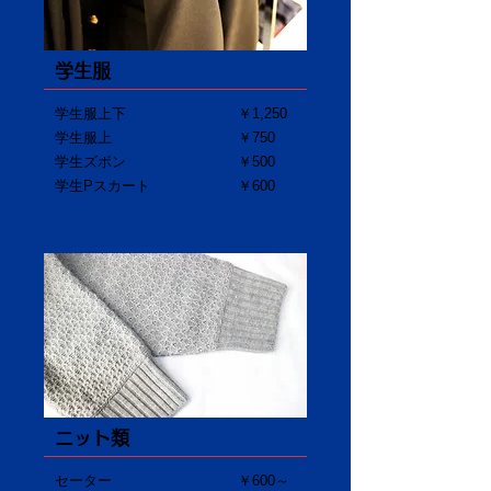
学生服
学生服上下
￥1,250
学生服上
￥750
学生ズボン
​￥500
学生Pスカート
￥600
ニット類
セーター
￥600～