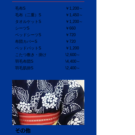
毛布S
￥1,200～
毛布（二重）S
￥1,450～
タオルケットS
​￥1,200～
シーツS
￥660
ベッドシーツS
￥720
布団カバーS
￥720
ベッドパットS
￥1,200
こたつ敷き・掛け
\2,600～
羽毛布団S
\4,400～
羽毛肌掛S
\2,400～
その他